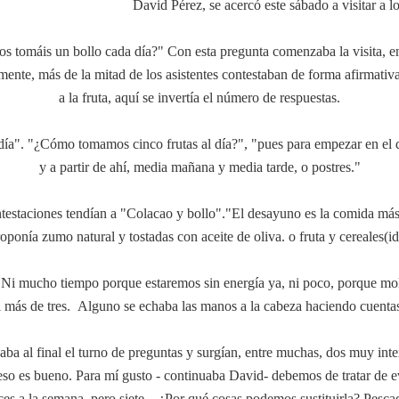
David Pérez, se acercó este sábado a visitar a l
s tomáis un bollo cada día?" Con esta pregunta comenzaba la visita, enf
ente, más de la mitad de los asistentes contestaban de forma afirmati
a la fruta, aquí se invertía el número de respuestas.
al día". "¿Cómo tomamos cinco frutas al día?", "pues para empezar en 
y a partir de ahí, media mañana y media tarde, o postres."
estaciones tendían a "Colacao y bollo"."El desayuno es la comida más
ponía zumo natural y tostadas con aceite de oliva. o fruta y cereales(ide
i mucho tiempo porque estaremos sin energía ya, ni poco, porque moles
 más de tres. Alguno se echaba las manos a la cabeza haciendo cuentas
a al final el turno de preguntas y surgían, entre muchas, dos muy inte
o es bueno. Para mí gusto - continuaba David- debemos de tratar de ev
s a la semana, pero siete... ¿Por qué cosas podemos sustituirla? Pesc