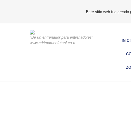
Este sitio web fue creado
"De un entrenador para entrenadores"
INIC
www.adrimartinofutsal.es.tl
C
ZO