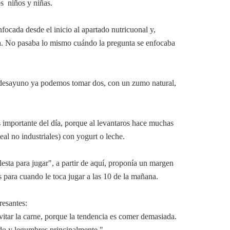
os niños y niñas.
ocada desde el inicio al apartado nutricuonal y,
va. No pasaba lo mismo cuándo la pregunta se enfocaba
el desayuno ya podemos tomar dos, con un zumo natural,
 importante del día, porque al levantaros hace muchas
al no industriales) con yogurt o leche.
ta para jugar", a partir de aquí, proponía un margen
 para cuando le toca jugar a las 10 de la mañana.
resantes:
itar la carne, porque la tendencia es comer demasiada.
ado y legumbres principalmente."