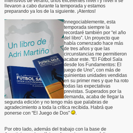
intensivos de verano, unos excelentes nivel I y nivel II se
llevaron a cabo durante la temporada y estamos
preparando ya los de la siguiente. ¡Atentos!
Innegociablemente, esta
temporada siempre la
recordaré también por “el año
del libro”. Un proyecto que
había comenzado hace más
de tres años y que las
circunstancias me permitieron
acabar este. “El Fútbol Sala
desde los Fundamentos: El
juego de Uno”, con más de
quinientas unidades vendidas
en su primer mes y que ha roto
todas las expectativas
previstas. Superados por la
demanda, acaba de llegar la
segunda edición y no tengo más que palabras de
agradecimiento a toda la crítica recibida. Habrá que
ponerse con “El Juego de Dos”
.
Por otro lado, además del trabajo con la base de