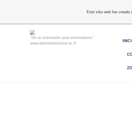
Este sitio web fue creado
"De un entrenador para entrenadores"
INIC
www.adrimartinofutsal.es.tl
C
ZO