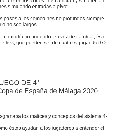
ectan con los cortos intercambian y si conectan
nes simulando entradas a pívot.
los pases a los comodines no profundos siempre
 o no sea largos.
el comodín no profundo, en vez de cambiar, éste
de tres, que pueden ser de cuatro si jugando 3x3
JUEGO DE 4"
la Copa de España de Málaga 2020
desgranaba los matices y conceptos del sistema 4-
cómo éstos ayudan a los jugadores a entender el