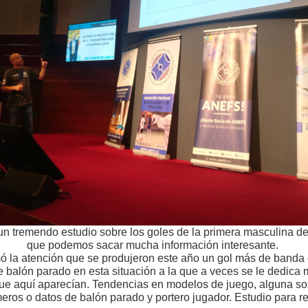
n tremendo estudio sobre los goles de la primera masculina de
que podemos sacar mucha información interesante.
mó la atención que se produjeron este año un gol más de banda 
de balón parado en esta situación a la que a veces se le dedica
ue aquí aparecían. Tendencias en modelos de juego, alguna sor
meros o datos de balón parado y portero jugador. Estudio para