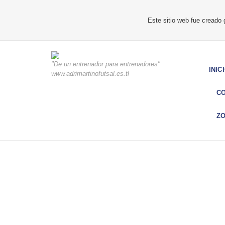
Este sitio web fue creado
"De un entrenador para entrenadores"
INIC
www.adrimartinofutsal.es.tl
C
ZO