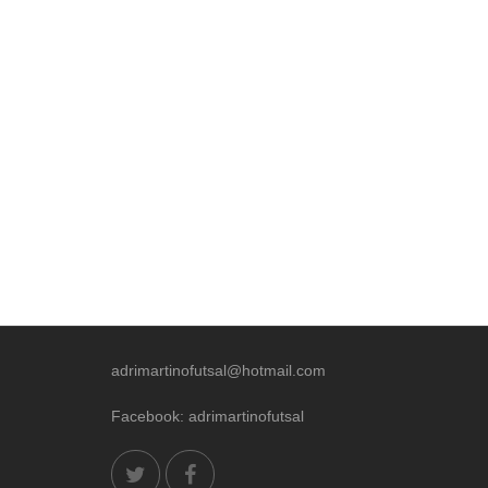
adrimartinofutsal@hotmail.com
Facebook: adrimartinofutsal