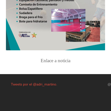
Enlace a noticia
Tweets por el @adri_martino.
@