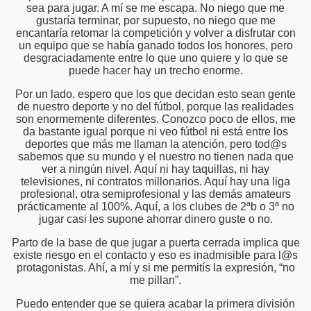
sea para jugar. A mí se me escapa. No niego que me
gustaría terminar, por supuesto, no niego que me
encantaría retomar la competición y volver a disfrutar con
un equipo que se había ganado todos los honores, pero
desgraciadamente entre lo que uno quiere y lo que se
puede hacer hay un trecho enorme.
Por un lado, espero que los que decidan esto sean gente
de nuestro deporte y no del fútbol, porque las realidades
son enormemente diferentes. Conozco poco de ellos, me
da bastante igual porque ni veo fútbol ni está entre los
deportes que más me llaman la atención, pero tod@s
sabemos que su mundo y el nuestro no tienen nada que
ver a ningún nivel. Aquí ni hay taquillas, ni hay
televisiones, ni contratos millonarios. Aquí hay una liga
profesional, otra semiprofesional y las demás amateurs
prácticamente al 100%. Aquí, a los clubes de 2ªb o 3ª no
jugar casi les supone ahorrar dinero guste o no.
Parto de la base de que jugar a puerta cerrada implica que
existe riesgo en el contacto y eso es inadmisible para l@s
protagonistas. Ahí, a mí y si me permitís la expresión, “no
me pillan”.
Puedo entender que se quiera acabar la primera división