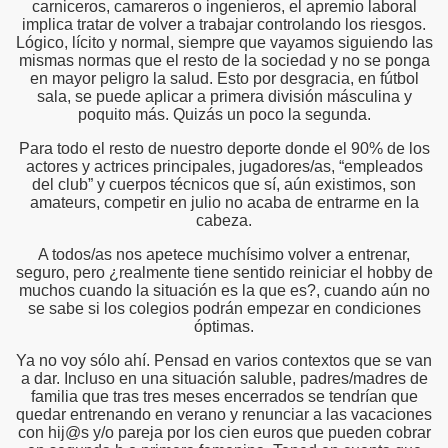
carniceros, camareros o ingenieros, el apremio laboral
implica tratar de volver a trabajar controlando los riesgos.
Lógico, lícito y normal, siempre que vayamos siguiendo las
mismas normas que el resto de la sociedad y no se ponga
en mayor peligro la salud. Esto por desgracia, en fútbol
sala, se puede aplicar a primera división másculina y
poquito más. Quizás un poco la segunda.
Para todo el resto de nuestro deporte donde el 90% de los
actores y actrices principales, jugadores/as, “empleados
del club” y cuerpos técnicos que sí, aún existimos, son
amateurs, competir en julio no acaba de entrarme en la
cabeza.
A todos/as nos apetece muchísimo volver a entrenar,
seguro, pero ¿realmente tiene sentido reiniciar el hobby de
muchos cuando la situación es la que es?, cuando aún no
se sabe si los colegios podrán empezar en condiciones
óptimas.
Ya no voy sólo ahí. Pensad en varios contextos que se van
a dar. Incluso en una situación saluble, padres/madres de
familia que tras tres meses encerrados se tendrían que
quedar entrenando en verano y renunciar a las vacaciones
con hij@s y/o pareja por los cien euros que pueden cobrar