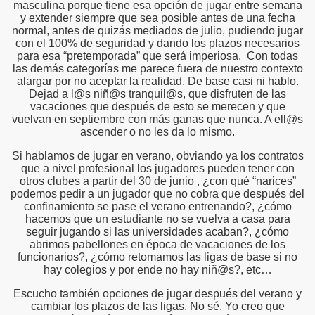
masculina porque tiene esa opción de jugar entre semana
y extender siempre que sea posible antes de una fecha
normal, antes de quizás mediados de julio, pudiendo jugar
con el 100% de seguridad y dando los plazos necesarios
para esa “pretemporada” que será imperiosa. Con todas
las demás categorías me parece fuera de nuestro contexto
alargar por no aceptar la realidad. De base casi ni hablo.
Dejad a l@s niñ@s tranquil@s, que disfruten de las
vacaciones que después de esto se merecen y que
vuelvan en septiembre con más ganas que nunca. A ell@s
ascender o no les da lo mismo.
Si hablamos de jugar en verano, obviando ya los contratos
que a nivel profesional los jugadores pueden tener con
otros clubes a partir del 30 de junio , ¿con qué “narices”
podemos pedir a un jugador que no cobra que después del
confinamiento se pase el verano entrenando?, ¿cómo
hacemos que un estudiante no se vuelva a casa para
seguir jugando si las universidades acaban?, ¿cómo
abrimos pabellones en época de vacaciones de los
funcionarios?, ¿cómo retomamos las ligas de base si no
hay colegios y por ende no hay niñ@s?, etc…
Escucho también opciones de jugar después del verano y
cambiar los plazos de las ligas. No sé. Yo creo que