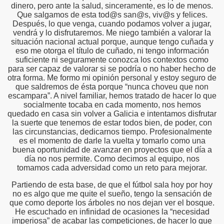
dinero, pero ante la salud, sinceramente, es lo de menos.
Que salgamos de esta tod@s san@s, viv@s y felices.
Después, lo que venga, cuando podamos volver a jugar,
vendrá y lo disfrutaremos. Me niego también a valorar la
situación nacional actual porque, aunque tengo cuñada y
eso me otorga el título de cuñado, ni tengo información
suficiente ni seguramente conozca los contextos como
para ser capaz de valorar si se podría o no haber hecho de
otra forma. Me formo mi opinión personal y estoy seguro de
que saldremos de ésta porque “nunca choveu que non
escampara”. A nivel familiar, hemos tratado de hacer lo que
socialmente tocaba en cada momento, nos hemos
quedado en casa sin volver a Galicia e intentamos disfrutar
la suerte que tenemos de estar todos bien, de poder, con
las circunstancias, dedicarnos tiempo. Profesionalmente
es el momento de darle la vuelta y tomarlo como una
buena oportunidad de avanzar en proyectos que el día a
día no nos permite. Como decimos al equipo, nos
tomamos cada adversidad como un reto para mejorar.
Partiendo de esta base, de que el fútbol sala hoy por hoy
no es algo que me quite el sueño, tengo la sensación de
que como deporte los árboles no nos dejan ver el bosque.
He escuchado en infinidad de ocasiones la “necesidad
imperiosa” de acabar las competiciones, de hacer lo que