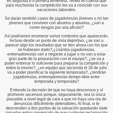
en segunda b o primera femenina. Tened en cuenta que
para muchos/as la competición les va a coincidir con sus
vacaciones laborales.
Se darán también casos de jugadores/as jóvenes o no tan
jóvenes que conviven con abuelos y abuelas, ¿van a
correr riesgos por una afición?
Así podríamos enumerar varios contextos que aparecerán.
Incluso desde un punto de vista deportivo, ¿se van a
parecer algo los resultados que se den ahora con los que
se hubiesen dado?,¿cuántos jugadores/as,
entrenadores/as van a negarse a jugar o no van a estar
gran parte de la preparación con el equipo?, ¿se va a
poder entrenar lo suficiente para preparar la competición y
todos lo mismo?, ¿un equipo que ascienda el 26 de julio
va a poder planificar la siguiente temporada?, ¿tendrán
jugadores/as, entrenadores/as tiempo libre entre
temporada y temporada?
Entiendo la decisión de que no haya descensos y sí
promover ascensos porque, seguramente, sea la única
plausible a nivel legal de cara a que no haya una ola de
denuncias difícilmente defendibles. Al final, si te
descienden a dos puntos de la salvación quedando siete
jornadas estoy convencido de que cualquier reclamación