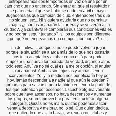
estropearíamos dos temporadas en vez de una por un
capricho que no entiendo. Sin entrar en que el resultado ni
se parecería al que se hubiese dado en abril o mayo.
Jugadores/as que cambian de club, entrenadores/as que
no siguen, etc... Ni siquiera ayudaría que no permitas
fichajes ¿cuántos acabarán la carrera y se volverán a su
ciudad?, ¿a cuánt@s le cambiarán sus condiciones vitales
y no podrán seguir jugando?, si los equipos son diferente
¿por qué no empezamos una competición nueva?, etc..
En definitiva, creo que si no se puede volver a jugar
porque la situación se alarga más de lo que nos gustaría,
nos toca aceptarlo y acabar como está para poder
empezar una nueva temporada de verdad, dejando atrás
todo esto. Aquí ya no sé cuál es la mejor opción, si anular
o acabar así. Ambas son injustas y ambas tienen
inconvenientes. Yo, y la medida nos beneficiaría hoy por
hoy, jamás descendería a nadie al que aún le quedan 7
jornadas para salvarse pero también entiendo la parte de
los que peleaban por ascender. Escuché alguna variante
sobre que haya ascensos, no haya descensos y aumentar
los grupos, sobre aprovechar para reestructurar alguna
categoría. Quizás no es mala, quizás podemos sacar
ventaja deportiva y mejorar, no lo sé. Que quien decida,
que entiendo que así lo harán, se reúna con clubes y