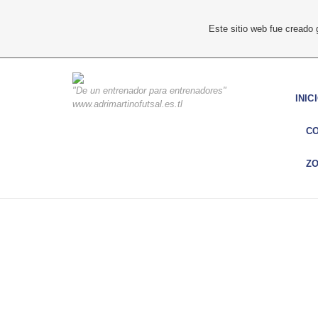
Este sitio web fue creado
"De un entrenador para entrenadores"
INIC
www.adrimartinofutsal.es.tl
C
ZO