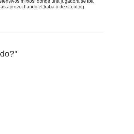
efensivos mixtos, donde una jugadora se iba
vas aprovechando el trabajo de scouting.
ado?"